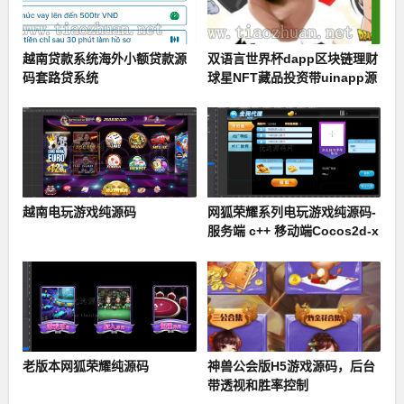
越南贷款系统海外小额贷款源
双语言世界杯dapp区块链理财
码套路贷系统
球星NFT藏品投资带uinapp源
码
越南电玩游戏纯源码
网狐荣耀系列电玩游戏纯源码-
服务端 c++ 移动端Cocos2d-x
+ Lua
老版本网狐荣耀纯源码
神兽公会版H5游戏源码，后台
带透视和胜率控制