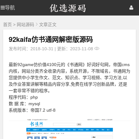
优
导航
优
首页
网站源码
游戏源码
选
源
选
棋牌源码
建站资源
精品专题
码
首页
>
网站源码
文章正文
92kaifa仿书通网解密版源码
源
发布时间：2018-10-31
|
更新：2023-11-08
码
最新92game仿价值4100元的《书通网》好词好句网，帝国cms
内核，网站分类齐全收录内容，系统开源，不限域名，书通网为
您提供中小学生作文、范文、知识点、学习视频、学习方法,以
及作业答案讲解等精品内容分享,免费在线学习创新品牌，还是
一套非常不错的程序。
程序代码：php
数 据 库：mysql
系统版本：帝国7.2 utf-8