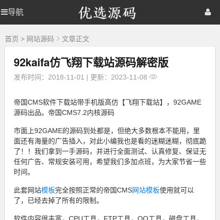
优
导航
优
首页
网站源码
游戏源码
选
源
选
棋牌源码
建站资源
精品专题
码
首页
>
网站源码
文章正文
92kaifa仿飞翔下载站源码解密版
源
发布时间：2018-11-01
|
更新：2023-11-08
码
帝国CMS软件下载站带手机版高仿【飞翔下载站】，92GAME
源码出品。帝国CMS7.2内核源码
市面上92GAME的源码到处都是，但绝大多数根本不能用，里
面还有海量的广告插入，对此小编我也是看的迷糊迷糊，彻底跪
了！！我们拿到一手源码，并进行全面测试、认真修复、保证无
任何广告、常规安装可用，希望我们多加点班，为大家节省一些
时间。
此套网站
模板
完全按照正常的帝国CMS
网站模板
使用就可以
了，已经去掉了所有的限制。
软件内容很丰富，CPU工具，FTP工具，QQ工具，磁盘工具，