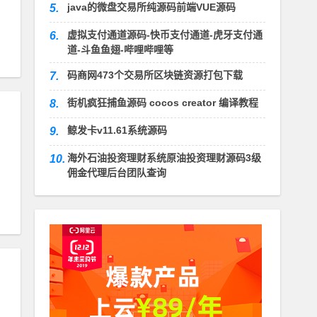
java的微盘交易所纯源码前端VUE源码
5.
虚拟支付通道源码-快币支付通道-虎牙支付通
6.
道-斗鱼鱼翅-哔哩哔哩等
码商网473个交易所区块链资源打包下载
7.
街机疯狂捕鱼源码 cocos creator 编译教程
8.
鲸发卡v11.61系统源码
9.
海外石油投资理财系统原油投资理财源码3级
10.
佣金代理后台团队查询