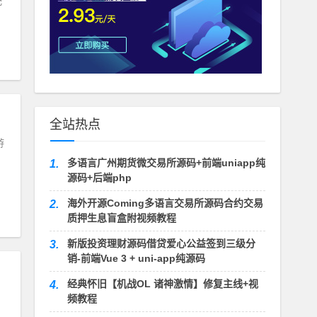
配
全站热点
游
多语言广州期货微交易所源码+前端uniapp纯
1.
源码+后端php
海外开源Coming多语言交易所源码合约交易
2.
质押生息盲盒附视频教程
新版投资理财源码借贷爱心公益签到三级分
3.
销-前端Vue 3 + uni-app纯源码
经典怀旧【机战OL 诸神激情】修复主线+视
4.
频教程