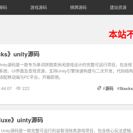
源码
游戏源码
棋牌源码
建站资源
本站不提供搭
cks》unity源码
cks》Unity源码是一款专为单词拼图类休闲游戏设计的完整可运行项目，包含核
系统、UI界面及音效资源，支持Unity引擎快速构建与二次开发，代码结
适配移动端与PC平台，开箱即用。
:44:07
222
#
源码
#
Stacks
luxe》uinty源码
luxe》Unity源码是一款完整可运行的益智消除类游戏项目，包含核心玩法逻辑