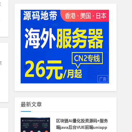
完
项
清
最新文章
区块链AI量化投资源码+服务
端java后台VUE前端uniapp
、