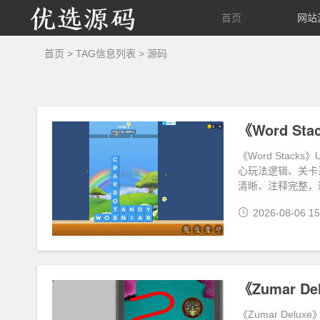
优
首页
网站
选
首页
> TAG信息列表 > 源码
源
码
《Word Sta
《Word Sta
心玩法逻辑、关卡
清晰、注释完整，
2026-08-06 15
《Zumar De
《Zumar De