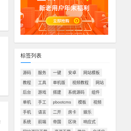
标签列表
源码
服务
一键
安卓
网站模板
教程
工具
单机版
视频教程
网站
后台
游戏
搭建
系统源码
组件
单机
手工
pbootcms
模板
视频
手机
语言
二开
房卡
娱乐
含
系统
前端
帝国
区块
响应式