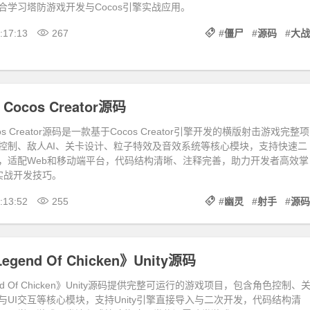
合学习塔防游戏开发与Cocos引擎实战应用。
:17:13
267
#
僵尸
#
源码
#
大战
cos Creator源码
s Creator源码是一款基于Cocos Creator引擎开发的横版射击游戏完整项
控制、敌人AI、关卡设计、粒子特效及音效系统等核心模块，支持快速二
，适配Web和移动端平台，代码结构清晰、注释完善，助力开发者高效掌
tor实战开发技巧。
:13:52
255
#
幽灵
#
射手
#
源码
gend Of Chicken》Unity源码
nd Of Chicken》Unity源码提供完整可运行的游戏项目，包含角色控制、
与UI交互等核心模块，支持Unity引擎直接导入与二次开发，代码结构清