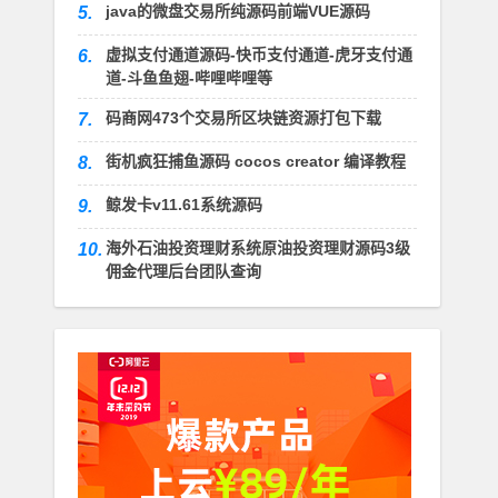
java的微盘交易所纯源码前端VUE源码
5.
虚拟支付通道源码-快币支付通道-虎牙支付通
6.
道-斗鱼鱼翅-哔哩哔哩等
码商网473个交易所区块链资源打包下载
7.
街机疯狂捕鱼源码 cocos creator 编译教程
8.
鲸发卡v11.61系统源码
9.
海外石油投资理财系统原油投资理财源码3级
10.
佣金代理后台团队查询