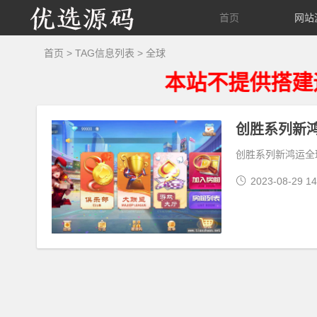
优
首页
网站
选
首页
> TAG信息列表 > 全球
本站不提供搭建运维
源
码
创胜系列新
创胜系列新鸿运全
2023-08-29 14