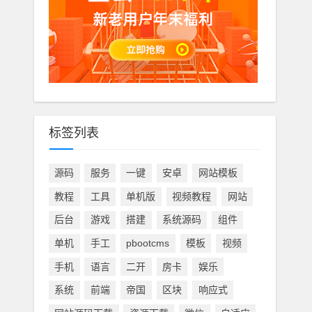
标签列表
源码
服务
一键
安卓
网站模板
教程
工具
单机版
视频教程
网站
后台
游戏
搭建
系统源码
组件
单机
手工
pbootcms
模板
视频
手机
语言
二开
房卡
娱乐
系统
前端
帝国
区块
响应式