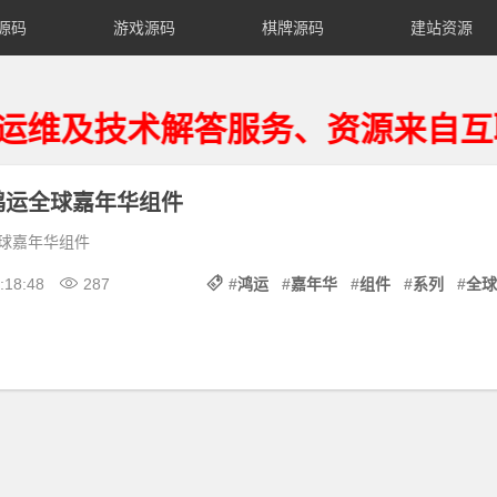
源码
游戏源码
棋牌源码
建站资源
及技术解答服务、资源来自互联网
鸿运全球嘉年华组件
球嘉年华组件
:18:48
287
#
鸿运
#
嘉年华
#
组件
#
系列
#
全球