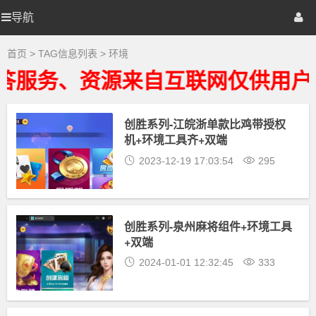
环
境
导航
优
首页
网站源码
游戏源码
大
全
-
选
棋牌源码
建站资源
精品专题
首页
> TAG信息列表 > 环境
环
境
答服务、资源来自互联网仅供用户
相
源
关
最
新
创胜系列-江皖浙单款比鸡带授权
码
资
机+环境工具齐+双端
源
下
2023-12-19 17:03:54
295
载
创胜系列-泉州麻将组件+环境工具
+双端
2024-01-01 12:32:45
333