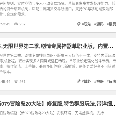
房间规则、实时竞猜与多人互动交易场景。系统具备高并发处理能力、低
活的资金结算机制，适配主流期货交易所接口，支持PC与移动端双端部
营与合规化需求。
:53:49
232
#
玩法
#
源码
#
期货
经典传奇版本,无限世界第二季,剧情专属神器单职业版，内置玩法攻略+局域外网教程
限世界第二季、剧情专属神器单职业版集三大特色于一体，支持内置玩法
网联机教程，轻松实现多人同屏或远程畅玩。单职业设定强化战斗节奏，
情，操作简洁、上手快，兼顾怀旧体验与新鲜感，是传奇爱好者不可错过
合版本。
:45:44
261
#
域外
#
神器
#
玩法
冒险端游【新079冒险岛20大陆】修复版,特色群服玩法,带详细玩法攻略+G
旧冒险端游【新079冒险岛20大陆】安装环境：无需虚拟机，支持