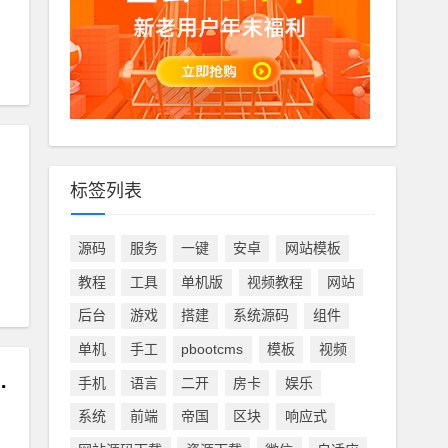
标签列表
源码
服务
一键
安卓
网站模板
教程
工具
单机版
视频教程
网站
后台
游戏
搭建
系统源码
组件
单机
手工
pbootcms
模板
视频
满级+手动升级，带玩法攻略及安装教程
手机
语言
二开
房卡
娱乐
系统
前端
帝国
区块
响应式