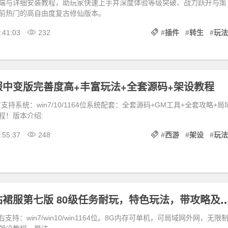
端与详细安装教程，助玩家快速上手并深度体验等级突破、战力跃升与策
前热门的高自由度复古修仙版本。
:41:03
232
#
插件
#
转生
#
玩法
中变版完善度高+丰富玩法+全套源码+架设教程
支持系统：win7/10/1164位系统配套：全套源码+GM工具+全套攻略+局
程！版本介绍:
:55:37
248
#
西游
#
架设
#
玩法
魔兽世界本站裙服第七版 80级任务耐玩，特色玩法，带攻
支持：win7/win10/win1164位。8G内存可单机，可局域网外网，无限