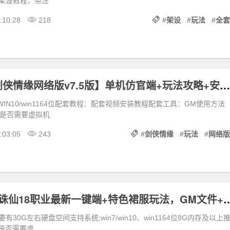
架设教程，带注
:10:28
218
#
架设
#
玩法
#
全套
怀旧经典【剑侠情缘网络版v7.5版】单机仿官端+玩法攻略+安装及GM使用教程
/WIN10/win1164位配套教程：配套视频安装教程配套工具：GM使用方法
略是否需要虚拟机
:03:05
243
#
剑侠情缘
#
玩法
#
网络版
诛仙3之情缘诛仙18职业最新一键端+特色裙服玩
30G左右硬盘空间支持系统;win7/win10、win1164位8G内存及以上
存是否需要虚