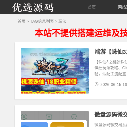
优
首页
网站
选
首页
> TAG信息列表 > 玩法
本站不提供搭建运维及技术解答
源
码
【诛仙3之桃源诛
详细玩法攻略、G
畅，适配主流配置
2026-06-15 16
微盘源码微
微盘源码微交易系