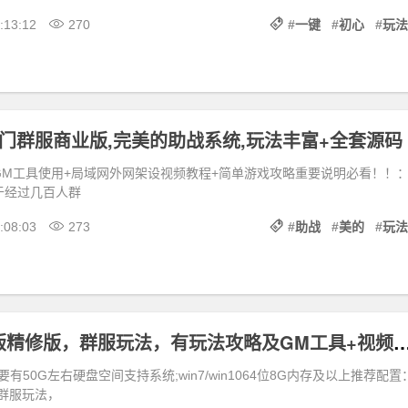
:13:12
270
#
一键
#
初心
#
玩法
8门群服商业版,完美的助战系统,玩法丰富+全套源码
GM工具使用+局域网外网架设视频教程+简单游戏攻略重要说明必看！！
于经过几百人群
:08:03
273
#
助战
#
美的
#
玩法
DNF九幽70版精修版，群服玩法，有玩法攻略及GM
有50G左右硬盘空间支持系统;win7/win1064位8G内存及以上推荐配置
是群服玩法，