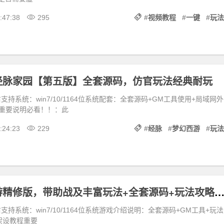
:47:38
295
#
视频教程
#
一键
#
玩法
经脉家园【第五版】全套源码，仿官玩法经典耐玩
支持系统：win7/10/1164位系统配套：全套源码+GM工具使用+局域网外
重要说明必看！！：此
:24:23
229
#
经脉
#
梦幻西游
#
玩法
笑傲侠客西游精修版，带助战及丰富玩法+全套源码+玩法攻略+局域网外网架设
支持系统：win7/10/1164位系统游戏介绍说明：全套源码+GM工具+玩法
架设教程重要