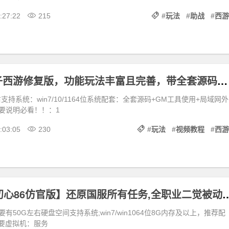
:27:22
215
#
玩法
#
助战
#
西游
最新笑傲包子西游修复版，功能玩法丰富且完善，带全套源码+玩法攻略+安装架设视频教程
支持系统：win7/10/1164位系统配套：全套源码+GM工具使用+局域网外
要说明必看！！：1
:03:05
230
#
玩法
#
视频教程
#
西游
经典DOF【初心86仿官版】还原国服所有任务,全职业二觉被动,一键
有50G左右硬盘空间支持系统;win7/win1064位8G内存及以上，推荐配
否要虚拟机：服务