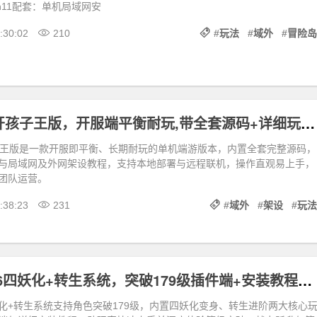
win11配套：单机局域网安
:30:02
210
#
玩法
#
域外
#
冒险岛
梦幻18门单开孩子王版，开服端平衡耐玩,带全套源码+详细玩法攻略+局域外网架设教程
子王版是一款开服即平衡、长期耐玩的单机端游版本，内置全套完整源码，
与局域网及外网架设教程，支持本地部署与远程联机，操作直观易上手，
团队运营。
:38:23
231
#
域外
#
架设
#
玩法
逍遥问道1.76四妖化+转生系统，突破179级插件端+安装教程及玩法攻略
四妖化+转生系统支持角色突破179级，内置四妖化变身、转生进阶两大核心