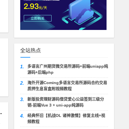
全站热点
多语言广州期货微交易所源码+前端uniapp纯
1.
源码+后端php
海外开源Coming多语言交易所源码合约交易
2.
质押生息盲盒附视频教程
新版投资理财源码借贷爱心公益签到三级分
3.
销-前端Vue 3 + uni-app纯源码
法，GM文件+安装视频教程
经典怀旧【机战OL 诸神激情】修复主线+视
4.
频教程
推