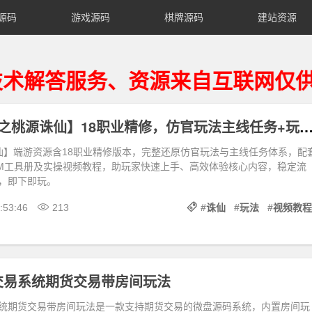
源码
游戏源码
棋牌源码
建站资源
服务、资源来自互联网仅供用户学
端游【诛仙3之桃源诛仙】18职业精修，仿官玩法主线任务+玩法攻略,配GM工具册
仙】端游资源含18职业精修版本，完整还原仿官玩法与主线任务体系，配
M工具册及实操视频教程，助玩家快速上手、高效体验核心内容，稳定流
，即下即玩。
:53:46
213
#
诛仙
#
玩法
#
视频教程
交易系统期货交易带房间玩法
统期货交易带房间玩法是一款支持期货交易的微盘源码系统，内置房间玩