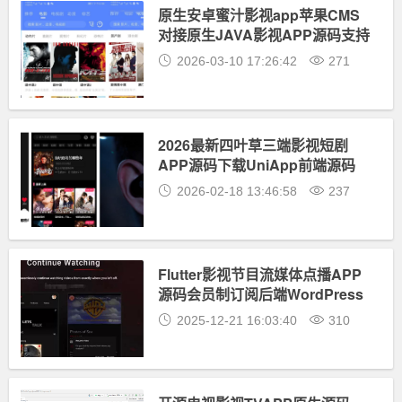
原生安卓蜜汁影视app苹果CMS
对接原生JAVA影视APP源码支持
PC+WAP+APP
2026-03-10 17:26:42
271
2026最新四叶草三端影视短剧
APP源码下载UniApp前端源码
+苹果CMS自动采集影视系统
2026-02-18 13:46:58
237
Flutter影视节目流媒体点播APP
源码会员制订阅后端WordPress
2025-12-21 16:03:40
310