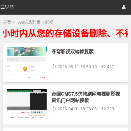
影
视
导航
优
首页
网站源码
游戏源码
大
全
-
选
棋牌源码
建站资源
精品专题
首页
> TAG信息列表 > 影视
影
视
小时内从您的存储设备删除、不得
相
源
关
最
新
苍穹影视双端修复版
码
资
源
下
2026-05-11 16:50:19
497
载
帝国CMS7.5仿韩剧网电视剧影视
资讯门户网站模板
2026-04-01 19:23:06
220