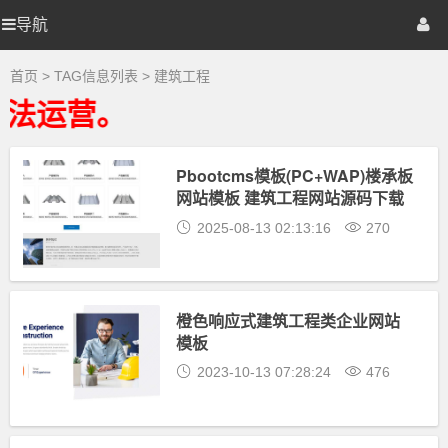
建
筑
导航
优
首页
网站源码
游戏源码
工
程
大
选
棋牌源码
建站资源
精品专题
首页
> TAG信息列表 > 建筑工程
全
-
违法运营。
建
源
筑
工
程
Pbootcms模板(PC+WAP)楼承板
码
相
网站模板 建筑工程网站源码下载
关
最
2025-08-13 02:13:16
270
新
资
源
下
载
橙色响应式建筑工程类企业网站
模板
2023-10-13 07:28:24
476