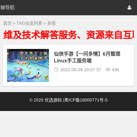
多
情
导航
优
首页
网站源码
游戏源码
大
全
-
选
棋牌源码
建站资源
精品专题
首页
> TAG信息列表 > 多情
多
情
运维及技术解答服务、资源来自互联
相
源
关
最
新
仙侠手游【一问多情】6月整理
码
资
Linux手工服务端
源
下
2022-06-08 20:07:37
496
载
©
2026
优选源码
|
黑ICP备18000771号-5