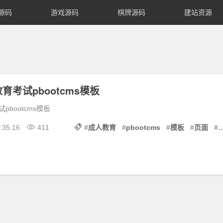
源码
游戏源码
棋牌源码
建站资源
育考试pbootcms模板
bootcms模板
:35:16
411
#
成人教育
#
pbootcms
#
模板
#
页面
#