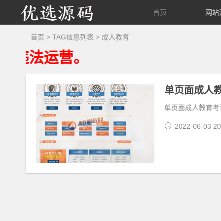
优
首页
网站
选
首页
> TAG信息列表 > 成人教育
法运营。
源
码
单页面成人教
单页面成人教育考试p
2022-06-03 20