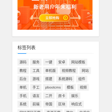
标签列表
源码
服务
一键
安卓
网站模板
教程
工具
单机版
视频教程
网站
后台
游戏
搭建
系统源码
组件
单机
手工
pbootcms
模板
视频
手机
语言
二开
房卡
娱乐
系统
前端
帝国
区块
响应式