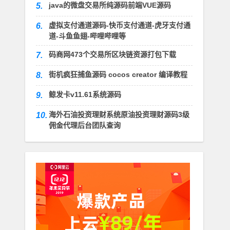
java的微盘交易所纯源码前端VUE源码
5.
虚拟支付通道源码-快币支付通道-虎牙支付通
6.
道-斗鱼鱼翅-哔哩哔哩等
码商网473个交易所区块链资源打包下载
7.
街机疯狂捕鱼源码 cocos creator 编译教程
8.
鲸发卡v11.61系统源码
9.
海外石油投资理财系统原油投资理财源码3级
10.
佣金代理后台团队查询