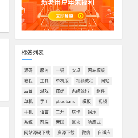
标签列表
源码
服务
一键
安卓
网站模板
教程
工具
单机版
视频教程
网站
后台
游戏
搭建
系统源码
组件
单机
手工
pbootcms
模板
视频
手机
语言
二开
房卡
娱乐
系统
前端
帝国
区块
响应式
网站源码下载
资源下载
微信
自适应