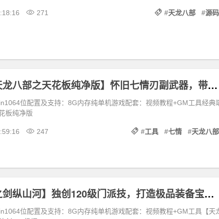
:18:16
271
#
天龙八部
#
源码
经典端游【天龙八部之天花板纯净版】怀旧七情刃副武器，带GM工具及安装教程
/win1064位配置及支持：8G内存纯单机游戏配套：视频教程+GM工具经典
花板纯净版
:59:16
247
#
工具
#
七情
#
天龙八部
【天龙八部之剑纵山河】独创120级门派技，打造极品装备宝宝，3D旋转视角+GM工具及教程
/win1064位配置及支持：8G内存纯单机游戏配套：视频教程+GM工具【天