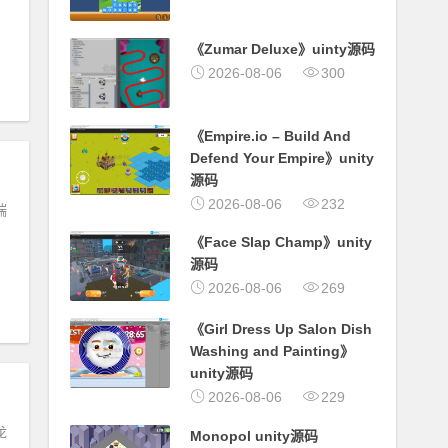
《Zumar Deluxe》uinty源码
2026-08-06
300
《Empire.io – Build And
Defend Your Empire》unity
源码
2026-08-06
232
端
《Face Slap Champ》unity
源码
2026-08-06
269
《Girl Dress Up Salon Dish
Washing and Painting》
unity源码
2026-08-06
229
龙
Monopol unity源码