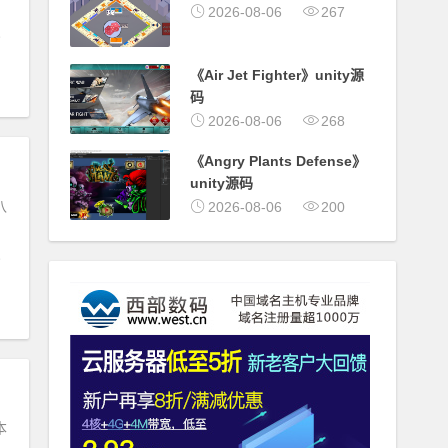
2026-08-06
267
《Air Jet Fighter》unity源
码
2026-08-06
268
《Angry Plants Defense》
unity源码
八
2026-08-06
200
工具
本