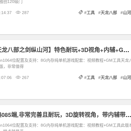
独创120级门
:14:37
287
#
工具
#
天龙八部
#
山河
典藏端游【天龙八部之剑纵山河】特色耐玩+3D视角+内辅+GM工具
/win1064位配置及支持：8G内存纯单机游戏配套：视频教程+GM工具天龙
版，非常值得
:07:06
267
#
工具
#
天龙八部
#
山河
天龙八部经典085端,非常完善且耐玩，3D旋转视角，带内辅带Gm
/win1064位配置及支持：8G内存纯单机游戏配套：视频教程+GM工具此版