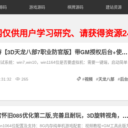
源码
游戏源码
棋牌源码
建站资源
户学习研究、请获得资源24小时
经典武侠手游【3D天龙八部7职业防官版】带GM授权后台+使用视频教
系统：win7,win10，win1164位是否要虚拟机：需要一键端，启动简单
:31:32
265
#
视频
#
天龙八部
#
后台
天龙八部仿官怀旧085优化第二版,完善且耐玩，3D旋转视角，带内辅带Gm
/win1064位配置及支持：8G内存纯单机游戏配套：视频教程+GM工具此版