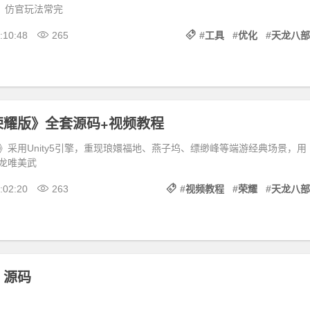
版，仿官玩法常完
:10:48
265
#
工具
#
优化
#
天龙八部
荣耀版》全套源码+视频教程
》采用Unity5引擎，重现琅嬛福地、燕子坞、缥缈峰等端游经典场景，用
龙唯美武
:02:20
263
#
视频教程
#
荣耀
#
天龙八部
》源码