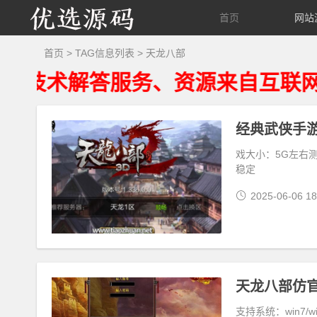
优
首页
网站
选
首页
> TAG信息列表 > 天龙八部
解答服务、资源来自互联网仅供用
源
码
戏大小：5G左右测试
稳定
2025-06-06 18
支持系统：win7