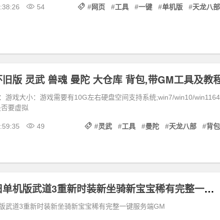
:38:26
54
#
网页
#
工具
#
一键
#
单机版
#
天龙八部
旧版 灵武 兽魂 曼陀 大仓库 背包,带GM工具及教
戏大小：游戏需要有10G左右硬盘空间支持系统;win7/win10/win1164
是否要虚拟
:59:35
49
#
灵武
#
工具
#
曼陀
#
天龙八部
#
背包
天龙八部怀旧单机版武道3重新时装新坐骑新宝宝稀有完整一键服务端GM
版武道3重新时装新坐骑新宝宝稀有完整一键服务端GM