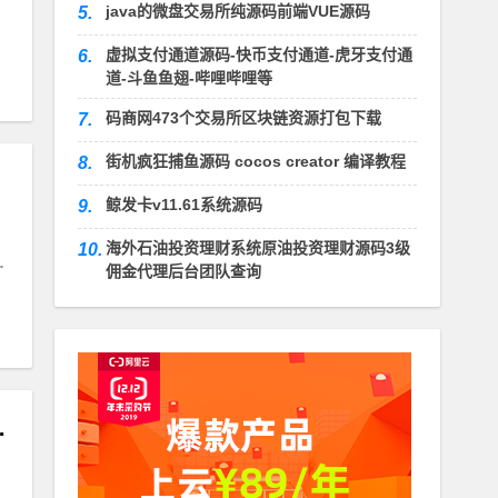
java的微盘交易所纯源码前端VUE源码
5.
#
食品加工
虚拟支付通道源码-快币支付通道-虎牙支付通
6.
道-斗鱼鱼翅-哔哩哔哩等
码商网473个交易所区块链资源打包下载
7.
街机疯狂捕鱼源码 cocos creator 编译教程
8.
鲸发卡v11.61系统源码
9.
海外石油投资理财系统原油投资理财源码3级
10.
#
模板
佣金代理后台团队查询
bootcms模板