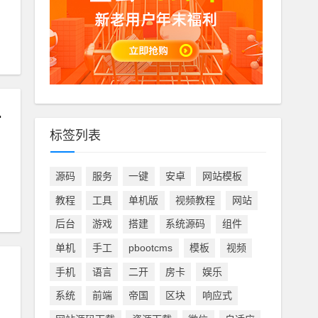
#
pbootcms
otcms模板
标签列表
源码
服务
一键
安卓
网站模板
#
游乐设施
教程
工具
单机版
视频教程
网站
后台
游戏
搭建
系统源码
组件
单机
手工
pbootcms
模板
视频
手机
语言
二开
房卡
娱乐
系统
前端
帝国
区块
响应式