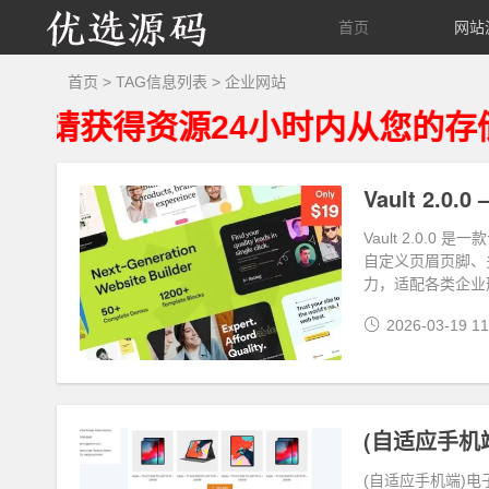
优
首页
网站
选
首页
> TAG信息列表 > 企业网站
得资源24小时内从您的存储设备
源
码
Vault 2.
Vault 2.0.
自定义页眉页脚、多
力，适配各类企业
2026-03-19 11
(自适应手机端)电子