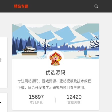
精品专题
、
能
优选源码
专注网站源码、游戏资源、建站模板及技术教程
下载，适合开发者学习研究与项目参考使用。
15697
12420
板 - 带下载功能
本月浏览
文章总数