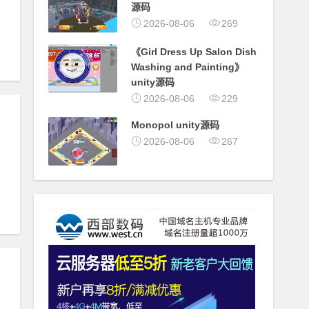
源码
#
宠物玩具
2026-08-06
269
《Girl Dress Up Salon Dish
Washing and Painting》
unity源码
2026-08-06
229
Monopol unity源码
2026-08-06
267
、