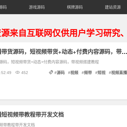
源码
游戏源码
棋牌源码
建站资源
自互联网仅供用户学习研究、请获
热门视频直播带货源码，短视频带货+动态+付费内容源码，带视频搭建
源码，短视频带货+动态+付费内容源码，带视频搭建教程
:52:49
452
#
源码
#
视频
#
频带
#
短视
#
视频直播
播短视频带教程带开发文档
频带教程带开发文档