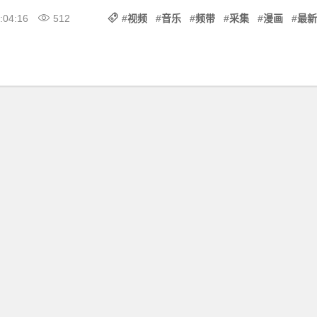
:04:16
512
#
视频
#
音乐
#
频带
#
采集
#
漫画
#
最新