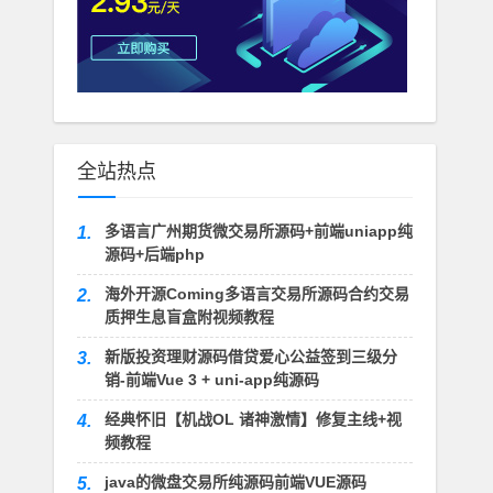
全站热点
多语言广州期货微交易所源码+前端uniapp纯
1.
源码+后端php
海外开源Coming多语言交易所源码合约交易
2.
质押生息盲盒附视频教程
新版投资理财源码借贷爱心公益签到三级分
3.
销-前端Vue 3 + uni-app纯源码
经典怀旧【机战OL 诸神激情】修复主线+视
4.
频教程
java的微盘交易所纯源码前端VUE源码
5.