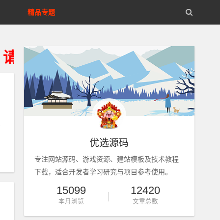
精品专题
得资源24小时内从您的存储设备
教程
优选源码
专注网站源码、游戏资源、建站模板及技术教程
下载，适合开发者学习研究与项目参考使用。
15099
12420
本月浏览
文章总数