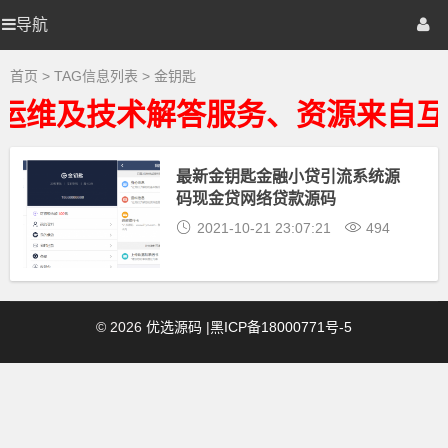
金
钥
导航
优
首页
网站源码
游戏源码
匙
大
全
选
棋牌源码
建站资源
精品专题
首页
> TAG信息列表 > 金钥匙
-
金
运维及技术解答服务、资源来自互
钥
源
匙
相
关
最新金钥匙金融小贷引流系统源
码
最
码现金贷网络贷款源码
新
资
2021-10-21 23:07:21
494
源
下
载
©
2026
优选源码
|
黑ICP备18000771号-5