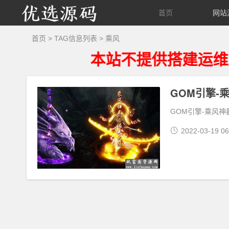
优
首页
网站
选
首页
> TAG信息列表 > 乘风
本站不提供搭建运维及技
源
码
GOM引擎-
GOM引擎-乘风
2022-03-19 06