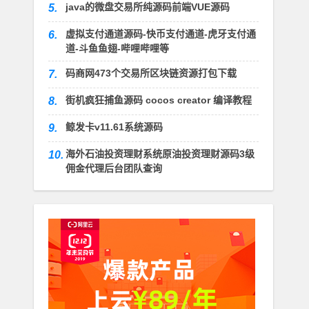
java的微盘交易所纯源码前端VUE源码
5.
虚拟支付通道源码-快币支付通道-虎牙支付通
6.
道-斗鱼鱼翅-哔哩哔哩等
码商网473个交易所区块链资源打包下载
7.
街机疯狂捕鱼源码 cocos creator 编译教程
8.
鲸发卡v11.61系统源码
9.
海外石油投资理财系统原油投资理财源码3级
10.
佣金代理后台团队查询