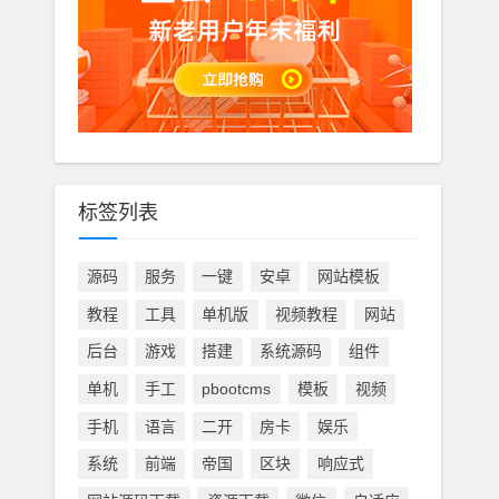
标签列表
源码
服务
一键
安卓
网站模板
教程
工具
单机版
视频教程
网站
后台
游戏
搭建
系统源码
组件
单机
手工
pbootcms
模板
视频
手机
语言
二开
房卡
娱乐
系统
前端
帝国
区块
响应式