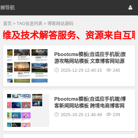
博
客
导航
优
首页
网站源码
游戏源码
网
站
源
选
棋牌源码
建站资源
精品专题
首页
> TAG信息列表 > 博客网站源码
码
大
维及技术解答服务、资源来自互联
全
源
-
博
客
Pbootcms模板(自适应手机版)旅
码
网
游攻略网站模板 文章博客网站源
站
源
码- 带评论功能
2025-12-29 12:40:15
240
码
相
关
最
新
资
Pbootcms模板(自适应手机端)博
源
客新闻网站模板 跨境电商博客网
下
载
站源码
2025-10-25 11:46:48
239