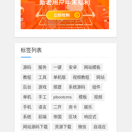
标签列表
源码
服务
一键
安卓
网站模板
教程
工具
单机版
视频教程
网站
后台
游戏
搭建
系统源码
组件
单机
手工
pbootcms
模板
视频
手机
语言
二开
房卡
娱乐
系统
前端
帝国
区块
响应式
网站源码下载
资源下载
微信
自适应