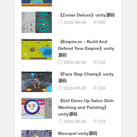
《Zumar Deluxe》uinty源码
2026-08-06
300
《Empire.io – Build And
Defend Your Empire》unity
源码
2026-08-06
232
《Face Slap Champ》unity
源码
2026-08-06
269
《Girl Dress Up Salon Dish
Washing and Painting》
unity源码
2026-08-06
229
Monopol unity源码