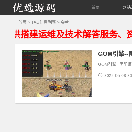
优
首页
网站
选
首页
> TAG信息列表 > 金兰
搭建运维及技术解答服务、资源来
源
码
GOM引擎--阴阳
2022-05-09 23