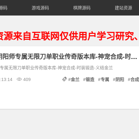
源码
游戏源码
棋牌源码
建站资源
自互联网仅供用户学习研究、请获
GOM引擎--阴阳师专属无限刀单职业传奇版本库-神宠合成-时装锻造-义结金兰
师专属无限刀单职业传奇版本库-神宠合成-时装锻造-义结金兰
:13:14
409
#
金兰
#
锻造
#
专属
#
阴阳
#
合成