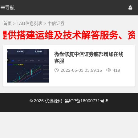
中
信
导航
优
首页
网站源码
游戏源码
证
券
大
选
棋牌源码
建站资源
精品专题
首页
> TAG信息列表 > 中信证券
全
-
提供搭建运维及技术解答服务、资
中
源
信
证
券
微盘修复中信证券底部增加在线
码
相
客服
关
最
2022-05-03 03:59:15
419
新
资
源
下
载
©
2026
优选源码
|
黑ICP备18000771号-5