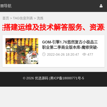
洗
炼
导航
优
首页
网站源码
游戏源码
大
全
-
选
棋牌源码
建站资源
精品专题
首页
> TAG信息列表 > 洗炼
洗
炼
供搭建运维及技术解答服务、资源
相
源
关
最
新
GOM-引擎1.76悠然复古小极品三
码
资
职业第二季商业版本库-魔修突破-
源
下
极品洗炼
2022-04-26 18:20:47
477
载
©
2026
优选源码
|
黑ICP备18000771号-5