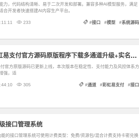
能力，代码结构清晰、易于二次开发和部署。兼容多种AI模型服务，满足
适合开发者快速搭建AI内容生产平台。
:11:11
233
#
接口
#
模型
#
系统源码
2026新版彩虹易支付官方源码原版程序下载多通道升级+实名认证接口
易支付官方原版源码已更新上线，本次版本在稳定性、支付能力及风控体系
增强，适
:44:10
305
#
通道
#
彩虹易支付
#
接口
企业级接口管理系统
多功能的接口管理系统可使用计费类型：免费/资源包/混合计费支持卡密兑换