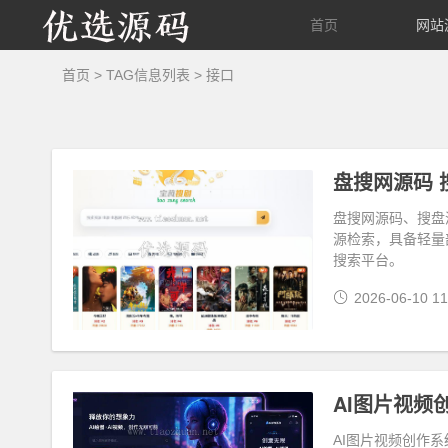
优
首页
网站
选
首页
> TAG信息列表 > 接口
源
码
盘搜网源码 
盘搜网源码、搜盘
源检索，具备轻量
搜索平台。
2026-06-10 11
AI图片视频创作系