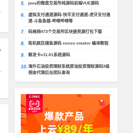
java的微盘交易所纯源码前端VUE源码
5.
定义
虚拟支付通道源码-快币支付通道-虎牙支付通
6.
道-斗鱼鱼翅-哔哩哔哩等
码商网473个交易所区块链资源打包下载
7.
街机疯狂捕鱼源码 cocos creator 编译教程
8.
现下载小程序源码
鲸发卡v11.61系统源码
9.
海外石油投资理财系统原油投资理财源码3级
10.
微信
佣金代理后台团队查询