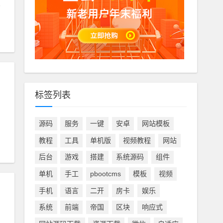
标签列表
源码
服务
一键
安卓
网站模板
教程
工具
单机版
视频教程
网站
后台
游戏
搭建
系统源码
组件
单机
手工
pbootcms
模板
视频
手机
语言
二开
房卡
娱乐
系统
前端
帝国
区块
响应式