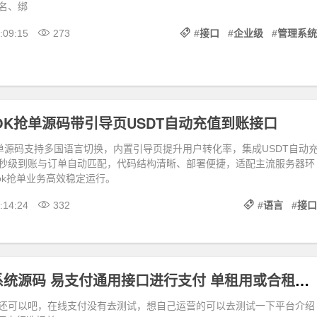
名、绑
:09:15
273
#
接口
#
企业级
#
管理系统
TOK抢单源码带引导页USDT自动充值到账接口
K抢单源码支持多国语言切换，内置引导页提升用户转化率，集成USDT自动
秒级到账与订单自动匹配，代码结构清晰、部署便捷，适配主流服务器环
Tok抢单业务高效稳定运行。
:14:24
332
#
语言
#
接口
出租号平台系统源码 易支付通用接口进行支付 单租用或合租模式
还可以吧，在线支付没有去测试，想自己运营的可以去测试一下平台介绍