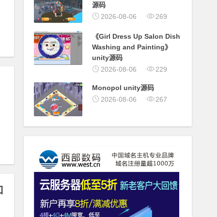
源码
2026-08-06
269
《Girl Dress Up Salon Dish
Washing and Painting》
unity源码
2026-08-06
229
Monopol unity源码
2026-08-06
267
口