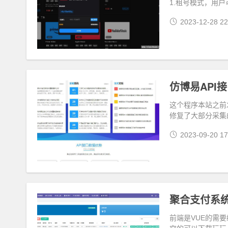
1.租号模式，用
2023-12-28 22
仿博易API接
这个程序本站之前
修复了大部分采集
2023-09-20 17
聚合支付系统
前端是VUE的需