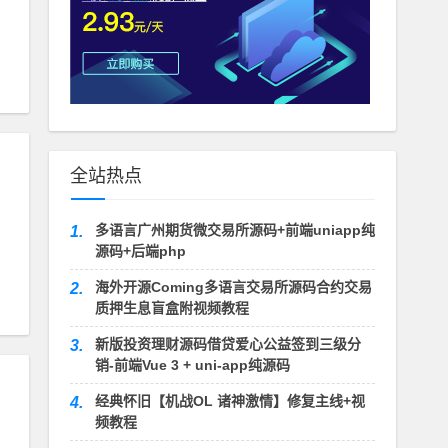
#
带轮
全站热点
多语言广州期货微交易所源码+前端uniapp纯
1.
源码+后端php
海外开源Coming多语言交易所源码合约交易
2.
质押生息盲盒附视频教程
新版投资理财源码借贷爱心公益签到三级分
3.
销-前端Vue 3 + uni-app纯源码
经典怀旧【机战OL 诸神激情】修复主线+视
4.
频教程