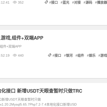
:12:41
352
#
接口
#
蓝光
#
对接
#
源码
#
播放器
,游戏,组件+双端APP
组件+双端APP
:52:19
440
#
接口
#
银河
#
组件
#
娱乐
#
游戏
地化接口 新增USDT天眼查暂时只做TRC
口新增USDT天眼查暂时只做
inx1.20.2Mysql5.65.7Php7.2-7.4本地化接口新增USD