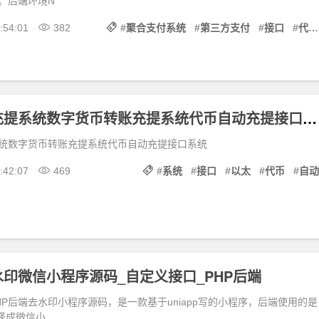
。后端环境N
:54:01
382
#
聚合支付系统
#
第三方支付
#
接口
#
代付
以太坊自动充提系统数字货币转账充提系统代币自动充提接口系统
统数字货币转账充提系统代币自动充提接口系统
:42:07
469
#
系统
#
接口
#
以太
#
代币
#
自动
印微信小程序源码_自定义接口_PHP后端
P后端去水印小程序源码，是一款基于uniapp写的小程序，后端使用的是
以编译成微信小