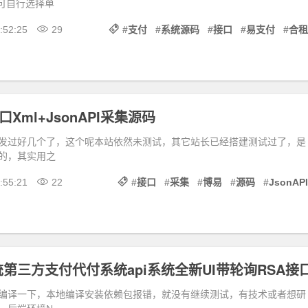
户可自行选择单
:52:25
29
#
支付
#
系统源码
#
接口
#
易支付
#
合租
口Xml+JsonAPI采集源码
发过好几个了，这个呢本站依然未测试，其它站长已经搭建测试过了，是
的，其实用之
:55:21
22
#
接口
#
采集
#
博易
#
源码
#
JsonAPI
第三方支付代付系统api系统全新UI带轮询RSA接
要编译一下，本地编译安装依赖包报错，就没有继续测试，有技术或者想研