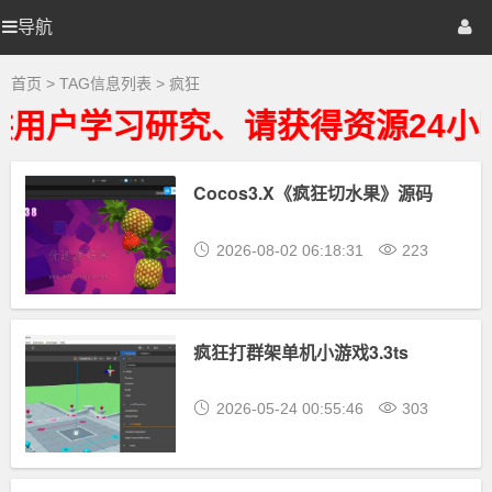
疯
狂
导航
优
首页
网站源码
游戏源码
大
全
-
选
棋牌源码
建站资源
精品专题
首页
> TAG信息列表 > 疯狂
疯
狂
用户学习研究、请获得资源24小
相
源
关
最
新
Cocos3.X《疯狂切水果》源码
码
资
源
下
2026-08-02 06:18:31
223
载
疯狂打群架单机小游戏3.3ts
2026-05-24 00:55:46
303