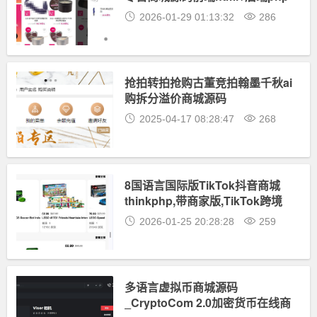
2026-01-29 01:13:32
286
抢拍转拍抢购古董竞拍翰墨千秋ai
购拆分溢价商城源码
2025-04-17 08:28:47
268
8国语言国际版TikTok抖音商城
thinkphp,带商家版,TikTok跨境
商城源码-前端编译后的
2026-01-25 20:28:28
259
多语言虚拟币商城源码
_CryptoCom 2.0加密货币在线商