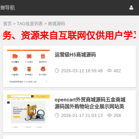
商
城
导航
优
首页
网站源码
游戏源码
源
码
大
选
棋牌源码
建站资源
精品专题
首页
> TAG信息列表 > 商城源码
全
-
务、资源来自互联网仅供用户学习
商
源
城
源
码
运营级H5商城源码
码
相
关
最
2026-03-12 18:59:48
482
新
资
源
下
载
opencart外贸商城源码五金商城
源码国外购物站企业展示网站英
德双语
2026-01-17 21:03:13
258