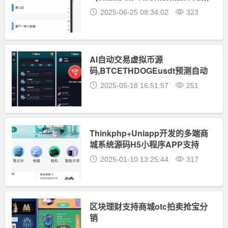
支持红包收发分销体系多端适配
2025-06-25 08:34:02
323
AI自动交易虚拟币源
码,BTCETHDOGEusdt预测自动
赚钱源码系统,可分销推广
2025-05-18 16:51:57
251
Thinkphp+Uniapp开发的多端商
城系统源码H5小程序APP支持
DIY模板直播分销
2025-01-10 13:25:44
317
区块理财支持商城otc拍卖抢宝分
销