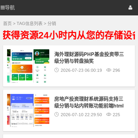
分
销
导航
优
首页
网站源码
游戏源码
大
全
-
选
棋牌源码
建站资源
精品专题
首页
> TAG信息列表 > 分销
分
销
获得资源24小时内从您的存储设
相
源
关
最
新
海外理财源码PHP基金投资带三
码
资
级分销与转盘抽奖
源
下
2026-07-23 06:00:19
296
载
房地产投资理财系统源码支持三
级分销与站内转账功能前端html
2026-07-10 22:29:50
225