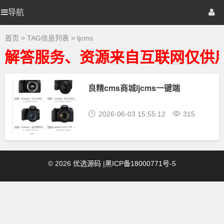
ljcms
大
导航
优
首页
网站源码
游戏源码
全
-
ljcms
选
棋牌源码
建站资源
精品专题
首页
> TAG信息列表 > ljcms
相
关
术解答服务、资源来自互联网仅供用
最
源
新
资
源
良精cms商城ljcms一键端
码
下
载
2026-06-03 15:55:12
315
©
2026
优选源码
|
黑ICP备18000771号-5