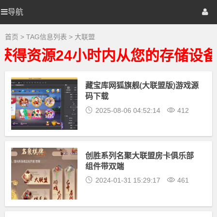
大
联
导航
优
首页
网站源码
游戏源码
盟
大
全
选
棋牌源码
建站资源
精品专题
首页
> TAG信息列表 > 大联盟
-
大
得资源24小时内从您的存储设备
联
源
盟
相
关
藏宝库网狐旗舰(大联盟版)游戏源
码
最
码下载
新
资
2025-08-06 04:52:14
412
源
下
载
创胜系列名聚大联盟房卡俱乐部
组件带双端
2024-01-31 15:29:17
461