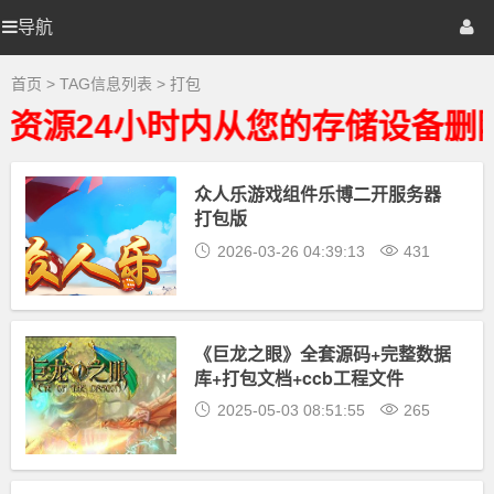
打
包
导航
优
首页
网站源码
游戏源码
大
全
-
选
棋牌源码
建站资源
精品专题
首页
> TAG信息列表 > 打包
打
包
资源24小时内从您的存储设备删除
相
源
关
最
新
众人乐游戏组件乐博二开服务器
码
资
打包版
源
下
2026-03-26 04:39:13
431
载
《巨龙之眼》全套源码+完整数据
库+打包文档+ccb工程文件
2025-05-03 08:51:55
265