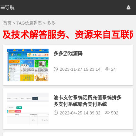
多
多
导航
优
首页
网站源码
游戏源码
大
全
-
选
棋牌源码
建站资源
精品专题
首页
> TAG信息列表 > 多多
多
多
及技术解答服务、资源来自互联网
相
源
关
最
新
多多游戏源码
码
资
源
下
2023-11-27 15:23:14
24
载
油卡支付系统话费充值系统拼多
多支付系统聚合支付系统
2022-04-25 14:39:32
502