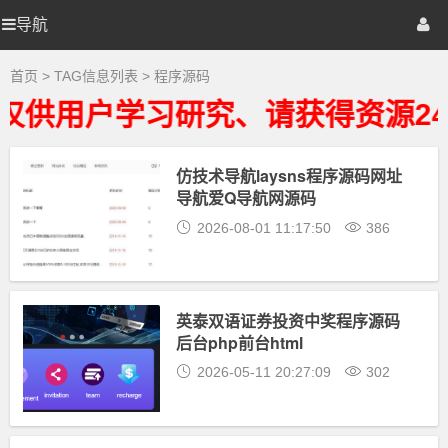
程
序
导航
优
首页
网站源码
游戏源码
源
码
大
选
棋牌源码
建站资源
精品专题
首页
> TAG信息列表 > 程序源码
全
-
仅供用户学习研究、请获得资源24
程
源
序
源
码
仿技术导航laysns程序源码网址
码
相
导航爱Q导航网源码
关
最
2026-08-01 11:17:50
386
新
资
源
下
载
英泰双语证券投资中奖程序源码
后台php前台html
2026-05-11 20:27:09
302