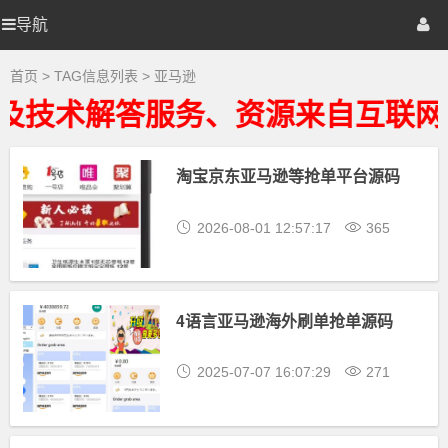
亚
马
导航
优
首页
网站源码
游戏源码
逊
大
全
选
棋牌源码
建站资源
精品专题
首页
> TAG信息列表 > 亚马逊
-
亚
及技术解答服务、资源来自互联网
马
源
逊
相
关
淘宝京东亚马逊等抢单平台源码
码
最
新
资
2026-08-01 12:57:17
365
源
下
载
4语言亚马逊海外刷单抢单源码
2025-07-07 16:07:29
271