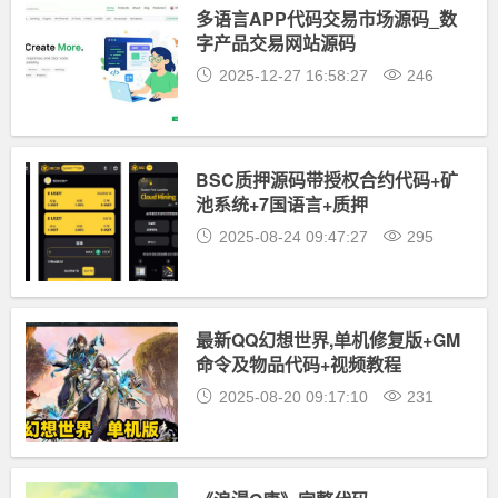
多语言APP代码交易市场源码_数
字产品交易网站源码
2025-12-27 16:58:27
246
BSC质押源码带授权合约代码+矿
池系统+7国语言+质押
DEFI+DAPP
2025-08-24 09:47:27
295
最新QQ幻想世界,单机修复版+GM
命令及物品代码+视频教程
2025-08-20 09:17:10
231