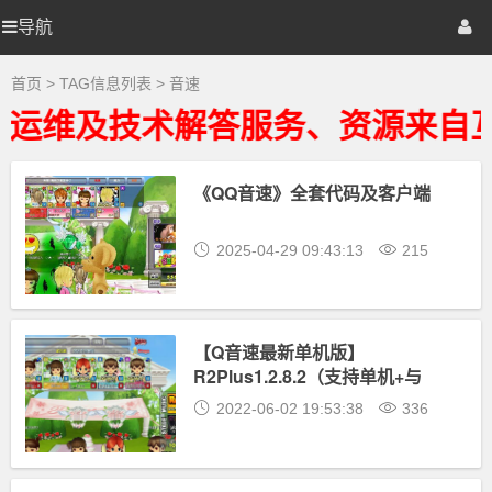
音
速
导航
优
首页
网站源码
游戏源码
大
全
-
选
棋牌源码
建站资源
精品专题
首页
> TAG信息列表 > 音速
音
速
建运维及技术解答服务、资源来自互
相
源
关
最
新
《QQ音速》全套代码及客户端
码
资
源
下
2025-04-29 09:43:13
215
载
【Q音速最新单机版】
R2Plus1.2.8.2（支持单机+与
NPC对战）
2022-06-02 19:53:38
336