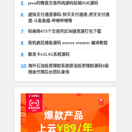
java的微盘交易所纯源码前端VUE源码
5.
虚拟支付通道源码-快币支付通道-虎牙支付通
6.
道-斗鱼鱼翅-哔哩哔哩等
码商网473个交易所区块链资源打包下载
7.
街机疯狂捕鱼源码 cocos creator 编译教程
8.
鲸发卡v11.61系统源码
9.
海外石油投资理财系统原油投资理财源码3级
10.
佣金代理后台团队查询