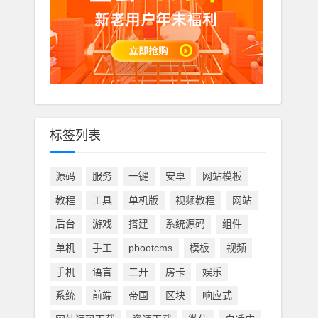
标签列表
源码
服务
一键
安卓
网站模板
教程
工具
单机版
视频教程
网站
后台
游戏
搭建
系统源码
组件
单机
手工
pbootcms
模板
视频
手机
语言
二开
房卡
娱乐
系统
前端
帝国
区块
响应式