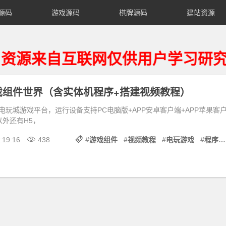
源码
游戏源码
棋牌源码
建站资源
来自互联网仅供用户学习研究、请
戏组件世界（含实体机程序+搭建视频教程）
电玩城游戏平台，运行设备支持PC电脑版+APP安卓客户端+APP苹果客
以外还有H5，
:19:16
438
#
游戏组件
#
视频教程
#
电玩游戏
#
程序