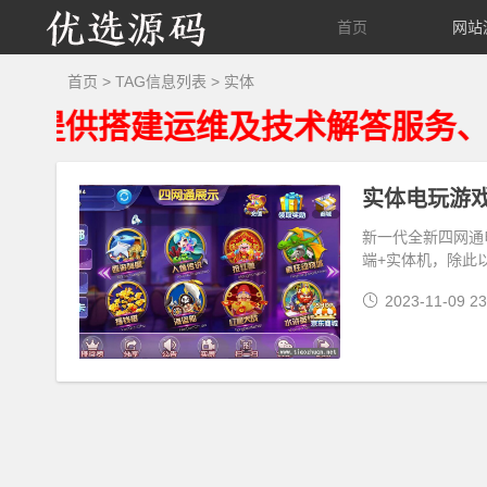
优
首页
网站
选
首页
> TAG信息列表 > 实体
供搭建运维及技术解答服务、资源
源
码
实体电玩游
新一代全新四网通
端+实体机，除此
2023-11-09 23