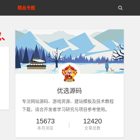
精品专题
获得资源24小时内从您的存储设
户
#
实体
#
娱乐世界
优选源码
专注网站源码、游戏资源、建站模板及技术教程
下载，适合开发者学习研究与项目参考使用。
15673
12420
本月浏览
文章总数