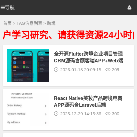
跨
境
导航
优
首页
网站源码
游戏源码
大
全
-
选
棋牌源码
建站资源
精品专题
首页
> TAG信息列表 > 跨境
跨
境
户学习研究、请获得资源24小时
相
源
关
最
新
全开源Flutter跨境企业项目管理
码
资
CRM源码含顾客端APP+Web端
源
下
2026-01-15 20:09:15
209
载
React Native美妆产品跨境电商
APP源码含Laravel后端
2025-12-29 14:15:36
300