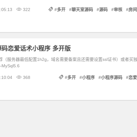
:05:13
322
#
多开
#
聊天室源码
#
源码
#
审核
#
房间
源码恋爱话术小程序 多开版
荐（服务器最低配置1h2g，域名需要备案且还需要设置ssl证书）或者买
MySql5.6
:10:04
368
#
多开
#
小程序
#
小程序源码
#
恋爱