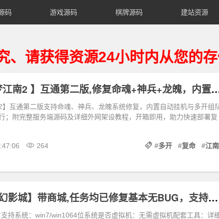
源码
游戏源码
棋牌源码
建站资源
获得资源24小时内从您的存储设备
仿官复古【梦江南2 】互通第二版,修复命魂+神兵+龙魄，内置自动挂机,多开组队,带
2】互通第二版支持命魂、神兵、龙魄系统修复，内置自动挂机与多开组
行；附完整服务端源码及详细外网架设教程，开箱即用，助力快速部署复
:47:06
264
#
多开
#
复命
#
江南
【奇迹世界2幻影城】带商城,任务均已修复基本无BUG，支持本地多开,可外网+视频教程
支持系统：win7/win1064位系统是否虚拟机：无需虚拟机配套工具：详