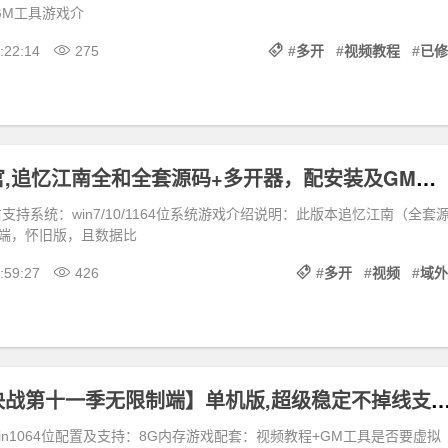
GM工具游戏介
:22:14
275
#
多开
#
视频教程
#
已修
梦幻怀旧仿官,追忆江南全和全套源码+多开器，配安装及GM使用教程+局域外网架设视频
支持系统：win7/10/1164位系统游戏介绍说明：此版本追忆江南（全套
端，怀旧版，且数据比
:59:27
426
#
多开
#
视频
#
域外
幻神引擎【决战第十一季无限制端】单机版,超级稳定不掉线支持多开+GM
/win1064位配置及支持：8G内存游戏配套：视频教程+GM工具是否要虚拟