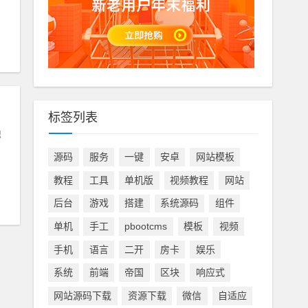
标签列表
独
源码
服务
一键
安卓
网站模板
教程
工具
单机版
视频教程
网站
后台
游戏
搭建
系统源码
组件
单机
手工
pbootcms
模板
视频
手机
语言
二开
房卡
娱乐
系统
前端
帝国
区块
响应式
网站源码下载
资源下载
微信
自适应