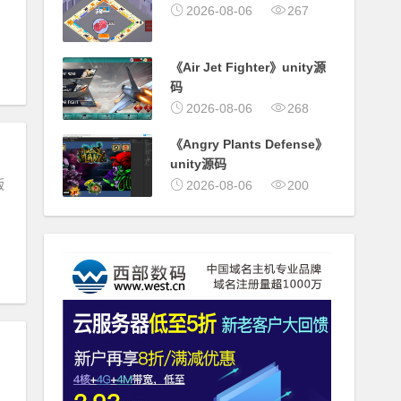
2026-08-06
267
《Air Jet Fighter》unity源
码
2026-08-06
268
《Angry Plants Defense》
unity源码
版
2026-08-06
200