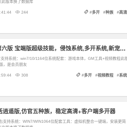
（此版本换了数据库
:41:44
244
#
多开
#
种族
#
高清
梦幻三经脉第六版 宝端版超级技能，侵蚀系统,多开系统,新宠物，带GM后台及视频教程
支持系统：win7/10/1164位系统配套：游戏本体，GM工具+视频教程此
版，是会员朋友
:59:44
308
#
多开
#
视频教程
#
系统
大话逍遥版,仿官五种族，稳定高清+客户端多开器
右支持系统：WIN7/WIN1064位配套工具：虚拟机整合一键端，安装更简