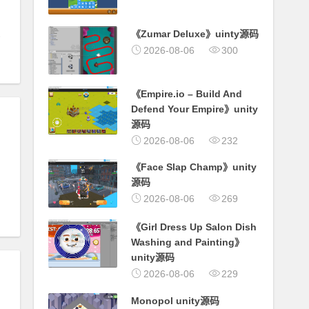
《Zumar Deluxe》uinty源码
2026-08-06
300
《Empire.io – Build And
Defend Your Empire》unity
源码
2026-08-06
232
《Face Slap Champ》unity
源码
2026-08-06
269
《Girl Dress Up Salon Dish
Washing and Painting》
unity源码
开器
2026-08-06
229
Monopol unity源码