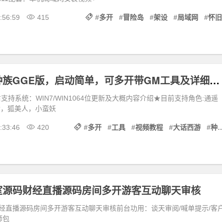
:56:59
415
#
多开
#
冒险岛
#
架设
#
局域网
#
怀旧
大话西游五种族GGE版，启动简单，可多开带GM工具及详细视频教程
支持系统：WIN7/WIN1064位更新及大概内容介绍★目前支持角色:通遥
女，狐美人，小蛮妖
:33:46
420
#
多开
#
工具
#
视频教程
#
大话西游
#
种族
室源码财经直播源码房间多开游客互动聊天审核
经直播源码房间多开游客互动聊天审核前台功用：谈天审阅/喊单提示/客
师包