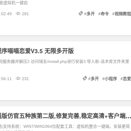
是虚拟机一键启
:02:49
281
#
多开
#
命令
#
视频教程
序喵喵恋爱V3.5 无限多开版
服务器并解压2.访问域名/install.php进行安装3.导入新-话术库文件夹里
:56:11
231
#
多开
#
小程序
#
恋爱
物集大话逍遥版仿官五种族第二版,修复完善,稳定高清+客户端多
右支持系统：WIN7/WIN1064位配套工具：虚拟机整合一键端，安装更简