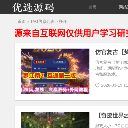
优
首页
网站
选
首页
> TAG信息列表 > 多开
来自互联网仅供用户学习研究、请
源
码
仿官复古【梦江南
功能，适配稳定运
古私服游戏。
2026-03-19 11
游戏大小：7G左右