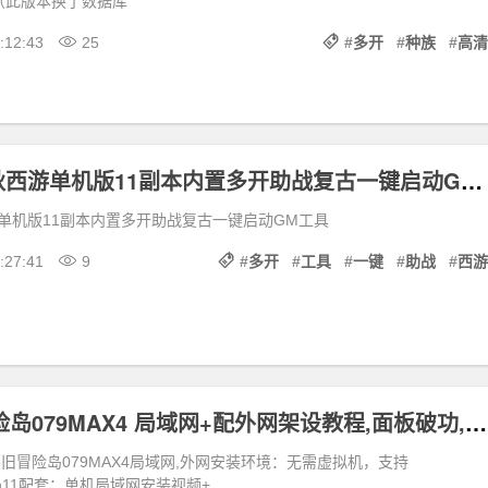
（此版本换了数据库
:12:43
25
#
多开
#
种族
#
高清
笑傲再梦春秋西游单机版11副本内置多开助战复古一键启动GM工具
单机版11副本内置多开助战复古一键启动GM工具
:27:41
9
#
多开
#
工具
#
一键
#
助战
#
西游
2023怀旧冒险岛079MAX4 局域网+配外网架设教程,面板破功,完美宽屏,支持多开
怀旧冒险岛079MAX4局域网,外网安装环境：无需虚拟机，支持
，win11配套：单机局域网安装视频+