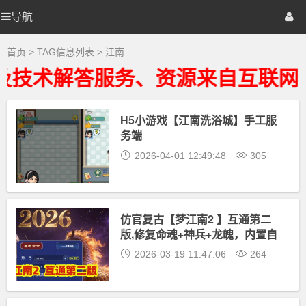
江
南
导航
优
首页
网站源码
游戏源码
大
全
-
选
棋牌源码
建站资源
精品专题
首页
> TAG信息列表 > 江南
江
南
及技术解答服务、资源来自互联网
相
源
关
最
新
H5小游戏【江南洗浴城】手工服
码
资
务端
源
下
2026-04-01 12:49:48
305
载
仿官复古【梦江南2 】互通第二
版,修复命魂+神兵+龙魄，内置自
动挂机,多开组队,带全套源码及外
2026-03-19 11:47:06
264
网架设教程