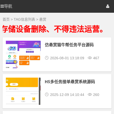
悬
赏
导航
优
首页
网站源码
游戏源码
大
全
-
选
棋牌源码
建站资源
精品专题
首页
> TAG信息列表 > 悬赏
悬
赏
存储设备删除、不得违法运营。
相
源
关
最
新
仿悬赏猫牛帮任务平台源码
码
资
源
下
2026-08-01 13:18:09
467
载
H5多任务接单悬赏系统源码
2025-12-09 14:10:44
260