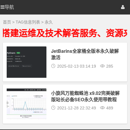
永
久
导航
优
首页
网站源码
游戏源码
大
全
-
选
棋牌源码
建站资源
精品专题
首页
> TAG信息列表 > 永久
永
久
搭建运维及技术解答服务、资源来
相
源
关
最
新
JetBarins全家桶全版本永久破解
码
资
激活
源
下
2025-02-13 03:14:19
285
载
小旋风万能蜘蛛池 x9.02完美破解
版站长必备SEO永久使用带教程
2021-12-28 22:32:49
489