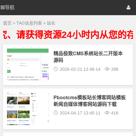
站
长
导航
优
首页
网站源码
游戏源码
大
全
-
选
棋牌源码
建站资源
精品专题
首页
> TAG信息列表 > 站长
站
长
、请获得资源24小时内从您的存
相
源
关
最
新
精品极致CMS系统站长二开版本
码
资
源码
源
下
2026-02-21 12:48:14
288
载
Pbootcms模板站长博客网站模板
新闻自媒体博客网站源码下载
2024-04-17 13:40:11
416