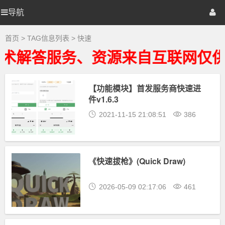
快
速
导航
优
首页
网站源码
游戏源码
大
全
-
选
棋牌源码
建站资源
精品专题
首页
> TAG信息列表 > 快速
快
速
术解答服务、资源来自互联网仅供
相
源
关
最
新
【功能模块】首发服务商快速进
码
资
件v1.6.3
源
下
2021-11-15 21:08:51
386
载
《快速拔枪》(Quick Draw)
2026-05-09 02:17:06
461