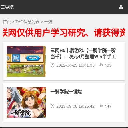
一
骑
导航
优
首页
网站源码
游戏源码
大
全
-
选
棋牌源码
建站资源
精品专题
首页
> TAG信息列表 > 一骑
一
骑
联网仅供用户学习研究、请获得资
相
源
关
最
新
三网H5卡牌游戏【一骑学院一骑
码
资
当千】二次元4月整理Win半手工
源
下
服务端
2022-04-25 15:41:35
493
载
一骑学院一键端
2023-09-08 19:26:42
447