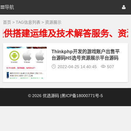
资
源
导航
优
首页
网站源码
游戏源码
展
示
大
选
棋牌源码
建站资源
精品专题
首页
> TAG信息列表 > 资源展示
全
-
提供搭建运维及技术解答服务、资
资
源
源
展
示
Thinkphp开发的游戏账户出售平
码
相
台源码H5选号资源展示平台源码
关
最
2022-04-25 14:40:45
507
新
资
源
下
载
©
2026
优选源码
|
黑ICP备18000771号-5