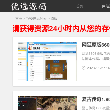
优
首页
网站
选
首页
> TAG信息列表 > 原版
获得资源24小时内从您的存储设
源
码
网狐原版66
网狐6603原版
站脚本代码、编译
2023-11-27 16
复古传奇1.80夜