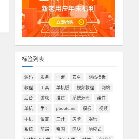
标签列表
源码
服务
一键
安卓
网站模板
教程
工具
单机版
视频教程
网站
后台
游戏
搭建
系统源码
组件
单机
手工
pbootcms
模板
视频
手机
语言
二开
房卡
娱乐
系统
前端
帝国
区块
响应式