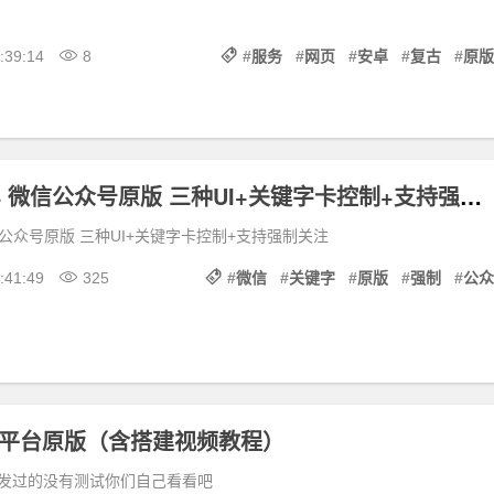
:39:14
8
#
服务
#
网页
#
安卓
#
复古
#
原版
集字卡v4.3.4 微信公众号原版 三种UI+关键字卡控制+支持强制关注
微信公众号原版 三种UI+关键字卡控制+支持强制关注
:41:49
325
#
微信
#
关键字
#
原版
#
强制
#
公众
戏平台原版（含搭建视频教程）
发过的没有测试你们自己看看吧