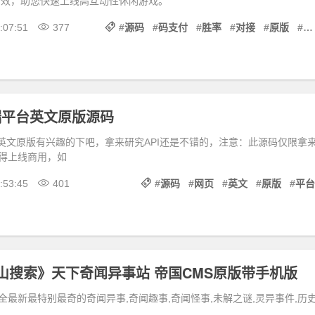
高效，助您快速上线高互动性休闲游戏。
:07:51
377
#
源码
#
码支付
#
胜率
#
对接
#
原版
#
派
端平台英文原版源码
台英文原版有兴趣的下吧，拿来研究API还是不错的，注意：此源码仅限拿
得上线商用，如
:53:45
401
#
源码
#
网页
#
英文
#
原版
#
平台
a《百山搜索》天下奇闻异事站 帝国CMS原版带手机版
全最新最特别最奇的奇闻异事,奇闻趣事,奇闻怪事,未解之谜,灵异事件,历