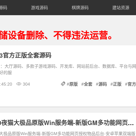
源码
游戏源码
棋牌源码
建站资源
备删除、不得违法运营。
03官方正版全套源码
包含：大厅源码、多款子游戏源码、开发库、网站前后台、数据库、平台与
好的服
:45:20
304
#
原版
#
全套
#
源码
#
正版
#
官方
复古传奇1.80夜猫大极品原版Win服务端-新版GM多功能网页授权物品后台-安卓苹果双端版本
猫大极品原版Win服务端-新版GM多功能网页授权物品后台-安卓苹果双端版