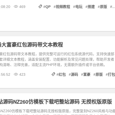
:08:20
469
#
QP
#
视频教程
#
电玩
#
搭建
#
原版
#
码大富豪红包源码带文本教程
豪红包源码带文本教程，提供完整可运行的红包系统源代码，支持快速部
套详细文本教程，涵盖安装配置、功能解析及常见问题处理，帮助开发者
构清晰、注释完善，适配主流PHP环境，无需额外插件或平台依赖。
:56:52
423
#
红包
#
源码
#
富豪
#
原版
#
打包
站源码NZ260仿模板下载吧整站源码 无授权版原版
NZ260仿模板下载吧整站源码无授权版原版，完整复刻NZ260风格与功