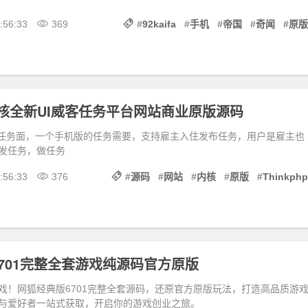
:56:33
369
#
92kaifa
#
手机
#
帝国
#
奇闻
#
原版
hp内核全新UI威客任务平台网站商业原版源码
机任务面，一个手机版的任务需要，支持雇主入住发布任务，用户是雇主也
发任务，做任务
:56:33
376
#
源码
#
网站
#
内核
#
原版
#
Thinkphp
701完整全套游戏纯源码官方原版
戏！网狐经典版6701完整全套源码，还原官方原版玩法，打造高品质游
与爱好者一站式获取，开启你的游戏创业之旅。