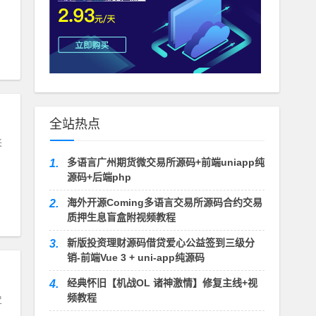
对
全站热点
来
多语言广州期货微交易所源码+前端uniapp纯
1.
源码+后端php
海外开源Coming多语言交易所源码合约交易
2.
质押生息盲盒附视频教程
新版投资理财源码借贷爱心公益签到三级分
3.
销-前端Vue 3 + uni-app纯源码
经典怀旧【机战OL 诸神激情】修复主线+视
4.
频教程
史