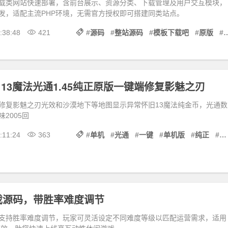
载类网站快速部署，含前台展示、资源分类、下载管理及用户交互模块，
发，适配主流PHP环境，无需官方授权即可搭建同类站点。
:38:48
421
#
源码
#
整站源码
#
模板下载吧
#
原版
#
 13魔法光通1.45纯正原版一键端修复影魅之刃
修复影魅之刃光效和沙漠地下等地图显示异常怀旧13魔法纯金币，光通数
2005回
:11:24
363
#
单机
#
光通
#
一键
#
单机版
#
纯正
#
原
戏源码，带胜率难度调节
支持胜率难度调节，玩家可灵活设定不同难度等级以匹配运营需求，适用