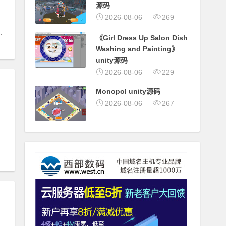
源码
2026-08-06
269
下载站
#
NZ260
《Girl Dress Up Salon Dish
Washing and Painting》
unity源码
2026-08-06
229
Monopol unity源码
2026-08-06
267
版