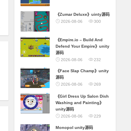
《Zumar Deluxe》uinty源码
2026-08-06
300
《Empire.io – Build And
Defend Your Empire》unity
源码
2026-08-06
232
《Face Slap Champ》unity
源码
2026-08-06
269
《Girl Dress Up Salon Dish
Washing and Painting》
unity源码
2026-08-06
229
Monopol unity源码