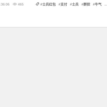
:36:06
465
#
士兵红包
#
支付
#
士兵
#
群控
#
牛气
#