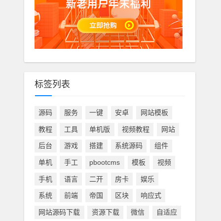
标签列表
源码
服务
一键
安卓
网站模板
教程
工具
单机版
视频教程
网站
后台
游戏
搭建
系统源码
组件
单机
手工
pbootcms
模板
视频
手机
语言
二开
房卡
娱乐
系统
前端
帝国
区块
响应式
网站源码下载
资源下载
微信
自适应