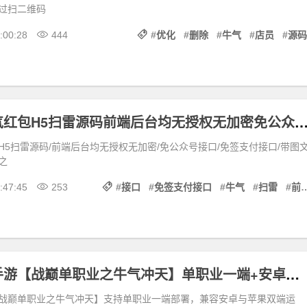
过扫二维码
:00:28
444
#
优化
#
删除
#
牛气
#
店员
#
源码
全新的UI牛气红包H5扫雷源码前端后台均无授权无加密免公众号接口免签
H5扫雷源码/前端后台均无授权无加密/免公众号接口/免签支付接口/带图
之
:47:45
253
#
接口
#
免签支付接口
#
牛气
#
扫雷
#
前端
白日门传奇手游【战巅单职业之牛气冲天】单职业一端+安卓苹果双端
战巅单职业之牛气冲天】支持单职业一端部署，兼容安卓与苹果双端运