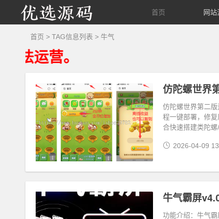
优
首页
网站
选
首页
> TAG信息列表 > 牛气
运营。
源
码
仿陀螺世界第二版
程一键部署，修复
合快速搭建类陀螺
2026-04-09 13
牛气霸屏v4
功能介绍：牛气霸