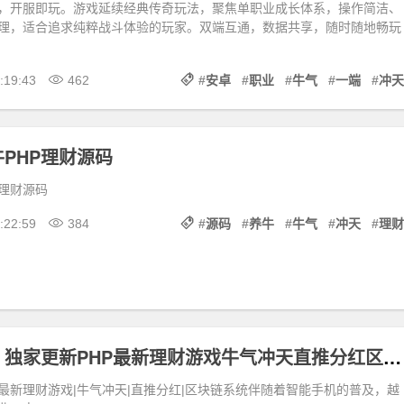
，开服即玩。游戏延续经典传奇玩法，聚焦单职业成长体系，操作简洁、
理，适合追求纯粹战斗体验的玩家。双端互通，数据共享，随时随地畅玩
:19:43
462
#
安卓
#
职业
#
牛气
#
一端
#
冲天
PHP理财源码
P理财源码
:22:59
384
#
源码
#
养牛
#
牛气
#
冲天
#
理财
【陀螺世界】独家更新PHP最新理财游戏牛气冲天直推分红区块链系统
P最新理财游戏|牛气冲天|直推分红|区块链系统伴随着智能手机的普及，越