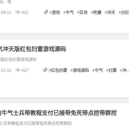
业、电
:58:11
441
#
游戏
#
牛气
#
区块
#
陀螺
#
冲天
#
分红
牛气冲天版红包扫雷游戏源码
天版红包扫雷游戏源码
:21:51
427
#
红包扫雷
#
游戏源码
#
牛气
#
扫雷
#
冲天
包牛气士兵带教程支付已接带免死带点控带群控
士兵带教程支付已接带免死带点控带群控