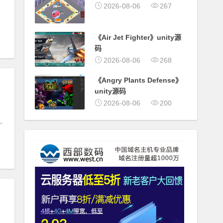
2026-08-06
267
《Air Jet Fighter》unity源
码
2026-08-06
268
《Angry Plants Defense》
unity源码
2026-08-06
200
#
红包