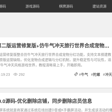
源码
游戏源码
棋牌源码
建站资源
仿陀螺世界第二版运营修复版+仿牛气冲天旅行世界合成宠物分红+文本搭建教程
运营修复版整合仿牛气冲天旅行世界合成宠物分红功能，支持文本搭建教
原版运营缺陷，优化宠物合成逻辑与分红机制，提升稳定性与可玩性，适
/牛气冲天风格游戏世界，教程清晰易上手，开箱即用。
:19:23
292
#
牛气
#
陀螺
#
冲天
.0.0源码-优化删除店铺，同步删除店员信息
屏系统就是商家通过系统在线创建D音或K手霸屏活动，并生成该活动的