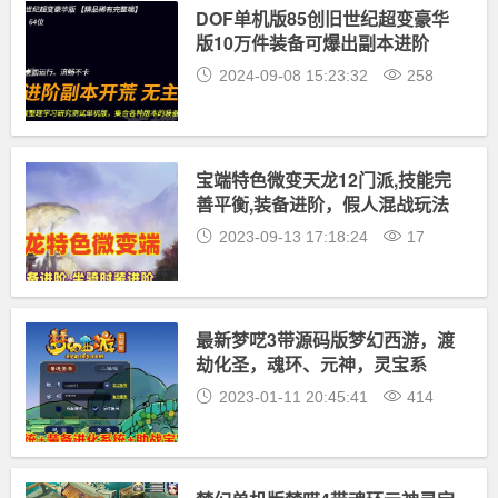
DOF单机版85创旧世纪超变豪华
版10万件装备可爆出副本进阶
2024-09-08 15:23:32
258
宝端特色微变天龙12门派,技能完
善平衡,装备进阶，假人混战玩法
丰富
2023-09-13 17:18:24
17
最新梦呓3带源码版梦幻西游，渡
劫化圣，魂环、元神，灵宝系
统，装备进阶系统，可局域网外
2023-01-11 20:45:41
414
网