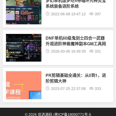
梦幻单机版梦呓4带魂环元神灵宝
系统装备进阶系统
2022-06-08 19:47:12
397
DNF单机60级鬼剑士四合一武器
外观进阶神兽魔神副本GM工具网
单
2026-03-06 16:49:39
331
PR剪辑基础全通关：从0到1，进
阶剪辑大神
2023-07-25 22:37:08
333
©
2026
优选源码
|
黑ICP备18000771号-5