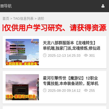
进
阶
导航
优
首页
网站源码
游戏源码
大
全
-
选
棋牌源码
建站资源
精品专题
首页
> TAG信息列表 > 进阶
进
阶
仅供用户学习研究、请获得资源2
相
源
关
最
新
天龙八部群服版本【龙魂转生】
码
资
单机端,独家门派,龙魂修炼,修仙进
源
下
阶等+GM工具及视频教程
2025-12-13 14:25:33
301
载
星河引擎传世【魔游记】12职业
专属技能,本命装备进阶，配单机
外网架设教程
2025-08-20 09:14:12
255