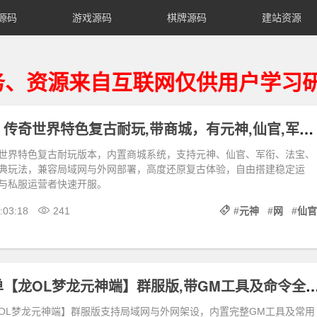
源码
游戏源码
棋牌源码
建站资源
来自互联网仅供用户学习研究、请
【星河引擎】传奇世界特色复古耐玩,带商城，有元神,仙官,军衔,法宝,羽翼,镇魔珠等，可局域网外网
世界特色复古耐玩版本，内置商城系统，支持元神、仙官、军衔、法宝、
典玩法，兼容局域网与外网部署，高度还原复古体验，自由搭建稳定运
与私服运营者快速开服。
:03:18
241
#
元神
#
网
#
仙官
精品怀旧网单【龙OL梦龙元神端】群服版,带GM工具及命令全物品ID
OL梦龙元神端】群服版支持局域网与外网架设，内置完整GM工具及常用