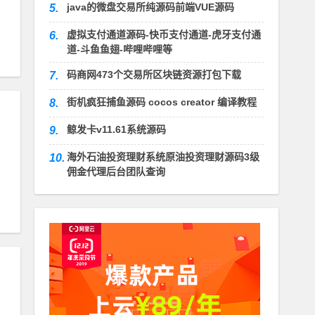
java的微盘交易所纯源码前端VUE源码
5.
虚拟支付通道源码-快币支付通道-虎牙支付通
6.
道-斗鱼鱼翅-哔哩哔哩等
码商网473个交易所区块链资源打包下载
7.
街机疯狂捕鱼源码 cocos creator 编译教程
8.
鲸发卡v11.61系统源码
9.
海外石油投资理财系统原油投资理财源码3级
10.
佣金代理后台团队查询