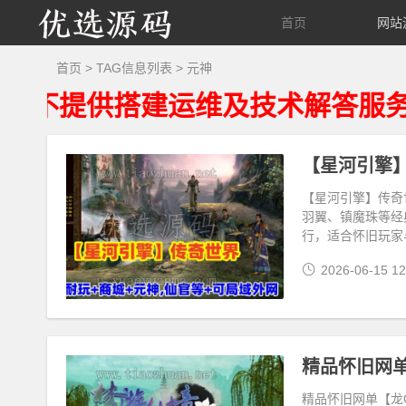
优
首页
网站
选
首页
> TAG信息列表 > 元神
提供搭建运维及技术解答服务、资源
源
码
【星河引擎】传奇
羽翼、镇魔珠等经
行，适合怀旧玩家
2026-06-15 12
精品怀旧网单【龙