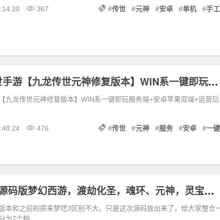
:14:20
367
#
传世
#
元神
#
安卓
#
单机
#
手工
幽冥换皮传世手游【九龙传世元神修复版本】WIN系一键即玩服务端+安卓苹果双端+运营后台+详细搭建教程
【九龙传世元神修复版本】WIN系一键即玩服务端+安卓苹果双端+运营后
:48:24
476
#
传世
#
元神
#
服务
#
安卓
#
一键
最新梦呓3带源码版梦幻西游，渡劫化圣，魂环、元神，灵宝系统，装备进阶系统，可局域网外网
版本和之前的原来梦呓3区别不大，只是这次源码放出来了。给大家整合
分为7个档