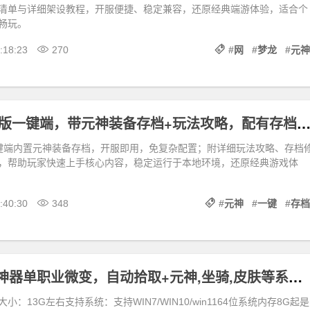
D清单与详细架设教程，开服便捷、稳定兼容，还原经典端游体验，适合个
畅玩。
:18:23
270
#
网
#
梦龙
#
元神
QQ三国本地版一键端，带元神装备存档+玩法攻略，配有存档的修改+使用
键端内置元神装备存档，开服即用，免复杂配置；附详细玩法攻略、存档
，帮助玩家快速上手核心内容，稳定运行于本地环境，还原经典游戏体
:40:30
348
#
元神
#
一键
#
存档
神迹OL专属神器单职业微变，自动拾取+元神,坐骑,皮肤等系统+大背包+安装及GM视频
：13G左右支持系统：支持WIN7/WIN10/win1164位系统内存8G起是