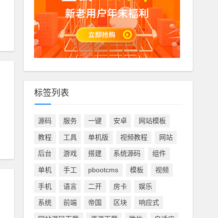
标签列表
源码
服务
一键
安卓
网站模板
教程
工具
单机版
视频教程
网站
后台
游戏
搭建
系统源码
组件
单机
手工
pbootcms
模板
视频
手机
语言
二开
房卡
娱乐
系统
前端
帝国
区块
响应式