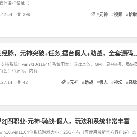
去掉各种验证（
:42:54
299
#
元神
#
视频
#
拾取
梦幻武神坛三经脉，元神突破+任务,擂台假人+助战
支持系统：win7/10/1164位系统配套：游戏本体，GM工具+单机，局域
特色：带源码，内有
:27:14
42
#
元神
#
助战
#
假人
#
神坛
#
经脉
2[四职业-元神-骑战-假人，玩法和系统非常丰富
win10,win11,64位系统游戏大小：25G左右（可使用最新官方客户端）此