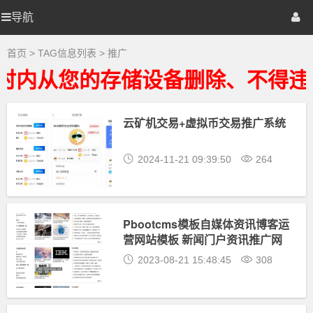
推
广
导航
优
首页
网站源码
游戏源码
大
全
-
选
棋牌源码
建站资源
精品专题
首页
> TAG信息列表 > 推广
推
广
时内从您的存储设备删除、不得违
相
源
关
最
新
云矿机交易+虚拟币交易推广系统
码
资
源
下
2024-11-21 09:39:50
264
载
Pbootcms模板自媒体资讯博客运
营网站模板 新闻门户资讯推广网
站源码下载
2023-08-21 15:48:45
308