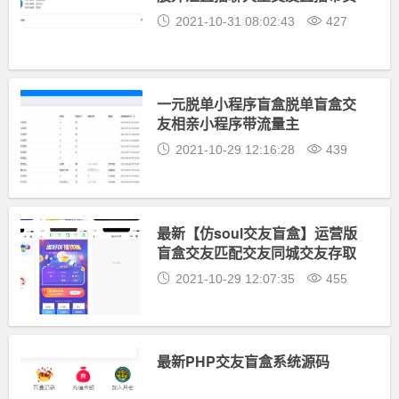
聊天室
2021-10-31 08:02:43
427
一元脱单小程序盲盒脱单盲盒交
友相亲小程序带流量主
2021-10-29 12:16:28
439
最新【仿soul交友盲盒】运营版
盲盒交友匹配交友同城交友存取
小纸条盲盒匹配管理
2021-10-29 12:07:35
455
最新PHP交友盲盒系统源码