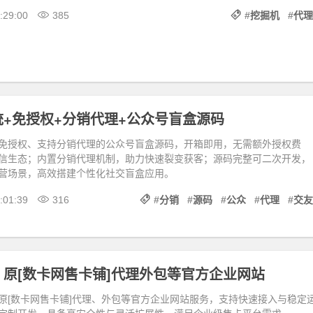
:29:00
385
#
挖掘机
#
代理
+免授权+分销代理+公众号盲盒源码
免授权、支持分销代理的公众号盲盒源码，开箱即用，无需额外授权费
信生态；内置分销代理机制，助力快速裂变获客；源码完整可二次开发，
营场景，高效搭建个性化社交盲盒应用。
:01:39
316
#
分销
#
源码
#
公众
#
代理
#
交友
原[数卡网售卡铺]代理外包等官方企业网站
原[数卡网售卡铺]代理、外包等官方企业网站服务，支持快速接入与稳定