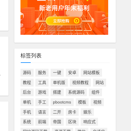
标签列表
源码
服务
一键
安卓
网站模板
系统
教程
工具
单机版
视频教程
网站
后台
游戏
搭建
系统源码
组件
单机
手工
pbootcms
模板
视频
手机
语言
二开
房卡
娱乐
系统
前端
帝国
区块
响应式