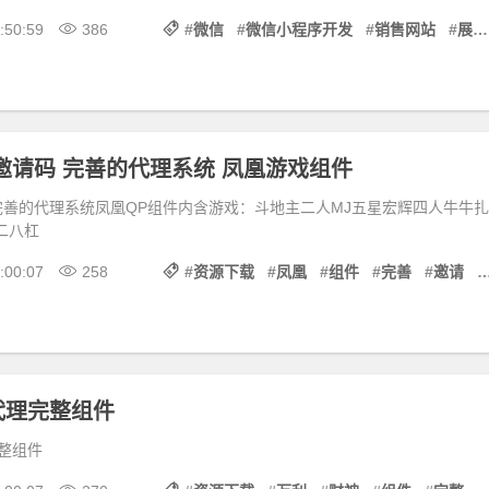
:50:59
386
#
微信
#
微信小程序开发
#
销售网站
#
展示
邀请码 完善的代理系统 凤凰游戏组件
完善的代理系统凤凰QP组件内含游戏：斗地主二人MJ五星宏辉四人牛牛扎
乐二八杠
:00:07
258
#
资源下载
#
凤凰
#
组件
#
完善
#
邀请
#
代理完整组件
整组件