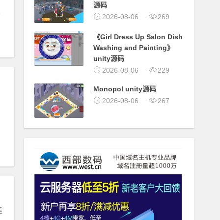
源码
2026-08-06
269
《Girl Dress Up Salon Dish
Washing and Painting》
unity源码
2026-08-06
229
Monopol unity源码
2026-08-06
267
运