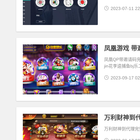
2023-07-11 22
凤凰游戏 带
凤凰QP带邀请码
jin花李逵捕鱼bj
2023-09-17 02
万利财神到
万利财神到代理完