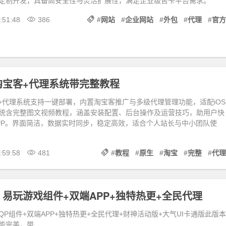
定制开发，具备高安全性与灵活扩展性，满足企业级售卡平台需求。
:51:48
386
#
网站
#
企业网站
#
外包
#
代理
#
官方
淘宝客+代理系统带完整教程
客+代理系统支持一键部署，内置淘宝客推广与多级代理管理功能，适配iOS
统含完整图文视频教程，涵盖安装配置、后台操作及运营技巧，助用户快
PP。界面简洁，数据实时同步，稳定高效，适合个人站长与中小团队使
:59:58
481
#
教程
#
原生
#
淘宝
#
完整
#
代理
易玩游戏组件+双端APP+独特热更+全民代理
P组件+双端APP+独特热更+全民代理+财神活动版+大气UI卡通版此版本
能完美，带