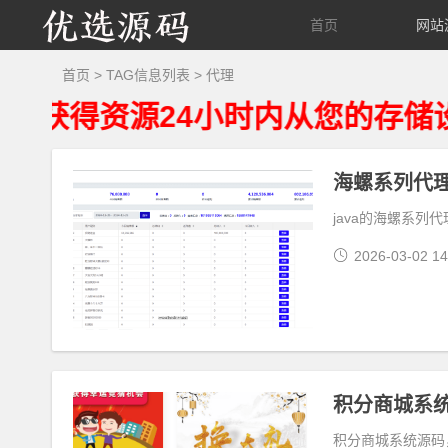
优
首页
网站
选
首页
> TAG信息列表 > 代理
资源24小时内从您的存储设备删
源
码
海螺系列代
java的海螺系
2026-03-02 14
积分商城系
积分商城系统源码