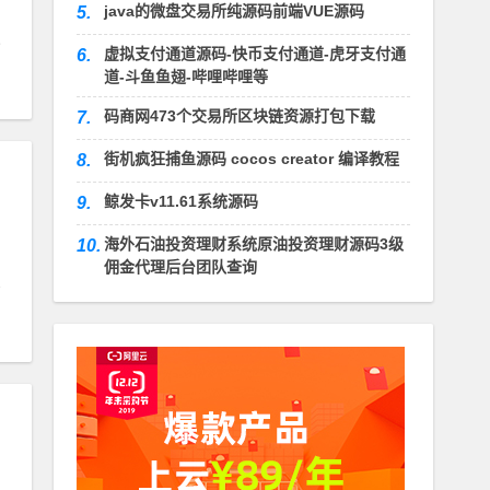
java的微盘交易所纯源码前端VUE源码
5.
虚拟支付通道源码-快币支付通道-虎牙支付通
6.
道-斗鱼鱼翅-哔哩哔哩等
码商网473个交易所区块链资源打包下载
7.
街机疯狂捕鱼源码 cocos creator 编译教程
8.
鲸发卡v11.61系统源码
9.
海外石油投资理财系统原油投资理财源码3级
10.
佣金代理后台团队查询