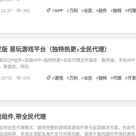
:21:27
391
#
APP
#
万利
#
全民
#
组件
#
独特
#
代理
版 易玩游戏平台（独特热更+全民代理）
玩QP组件+双端APP+独特热更+全民代理文件描述：服务端，手机APP
，数据库，网站
:20:51
476
#
游戏
#
万利
#
全民
#
独特
#
代理
#
开发
组件,带全民代理
支持全民代理模式，提供完整的游戏类游戏开发与运营解决方案，包含代
自动结算、多语言适配及海外支付对接功能，适用于面向国际市场的游戏