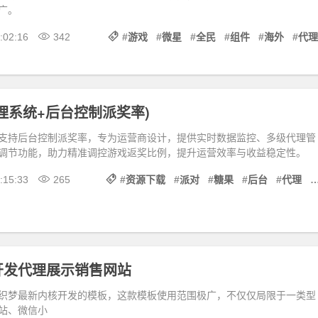
广。
:02:16
342
#
游戏
#
微星
#
全民
#
组件
#
海外
#
代理
理系统+后台控制派奖率)
支持后台控制派奖率，专为运营商设计，提供实时数据监控、多级代理管
调节功能，助力精准调控游戏返奖比例，提升运营效率与收益稳定性。
:15:33
265
#
资源下载
#
派对
#
糖果
#
后台
#
代理
#
开发代理展示销售网站
织梦最新内核开发的模板，这款模板使用范围极广，不仅仅局限于一类型
站、微信小