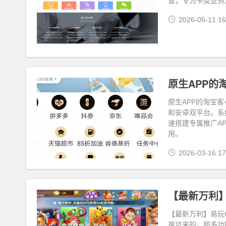
营，专为卡类业务
2026-05-11 16
原生APP的
原生APP的淘宝
和安卓双平台。系
速搭建专属推广A
用。
2026-03-16 17
【最新万利】
【最新万利】易玩Q
是坑来的，超多功